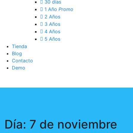
30 días
1 Año
Promo
2 Años
3 Años
4 Años
5 Años
Tienda
Blog
Contacto
Demo
Acceso Clientes
Día:
7 de noviembre