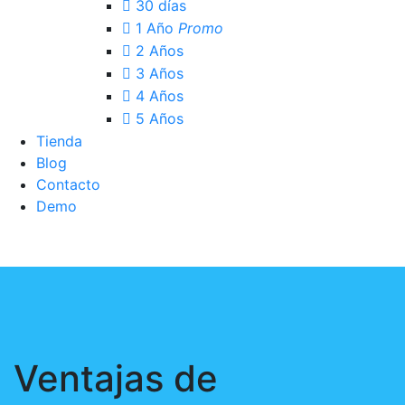
30 días
1 Año
Promo
2 Años
3 Años
4 Años
5 Años
Tienda
Blog
Contacto
Demo
Acceso Clientes
Ventajas de